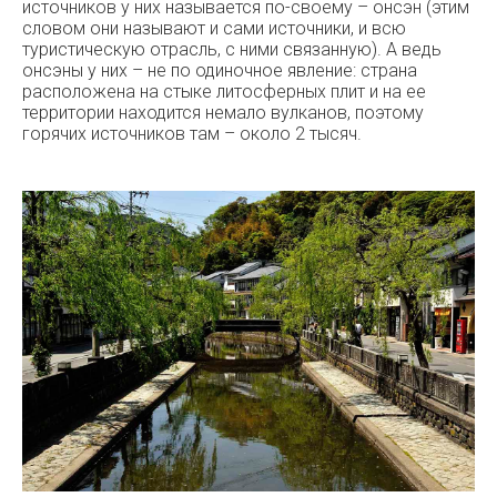
источников у них называется по-своему – онсэн (этим
словом они называют и сами источники, и всю
туристическую отрасль, с ними связанную). А ведь
онсэны у них – не по одиночное явление: страна
расположена на стыке литосферных плит и на ее
территории находится немало вулканов, поэтому
горячих источников там – около 2 тысяч.