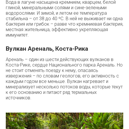
Вода в лагуне насыщена кремнием, кварцем, белой
глиной, минеральными солями и сине-зелеными
водорослями. И зимой, и летом ее температура
стабильна – от 38 до 40 ºC. В ней не выживает ни одна
бактерия или грибок – разве что кремниевая бактерия,
местная жительница, эффективно укрепляющая
иммунитет.
Вулкан Ареналь, Коста-Рика
Ареналь – один из шести действующих вулканов в
Коста-Рике, сердце Национального парка Ареналь. Но
не стоит отменять поезду к нему, опасаясь
извержения – по словам геологов, его активность с
каждым годом все меньше. Вулкан нагревает и
минерализует несколько потоков воды, которые текут
к его основанию и питают ряд термальных
источников.