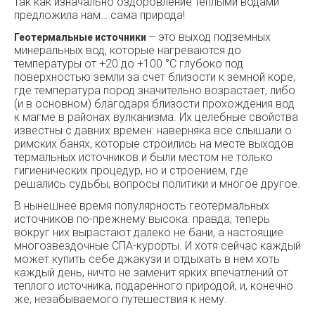
так как изначально оздоровление теплыми водами
предложила нам… сама природа!
– это выход подземных
Геотермальные источники
минеральных вод, которые нагреваются до
температуры от +20 до +100 °C глубоко под
поверхностью земли за счет близости к земной коре,
где температура пород значительно возрастает, либо
(и в основном) благодаря близости прохождения вод
к магме в районах вулканизма. Их целебные свойства
известны с давних времен: наверняка все слышали о
римских банях, которые строились на месте выходов
термальных источников и были местом не только
гигиенических процедур, но и строением, где
решались судьбы, вопросы политики и многое другое.
В нынешнее время популярность геотермальных
источников по-прежнему высока: правда, теперь
вокруг них вырастают далеко не бани, а настоящие
многозвездочные СПА-курорты. И хотя сейчас каждый
может купить себе джакузи и отдыхать в нем хоть
каждый день, ничто не заменит ярких впечатлений от
теплого источника, подаренного природой, и, конечно
же, незабываемого путешествия к нему.