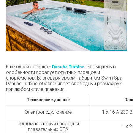
Еще одной новинка -
Эта модель в
Danube Turbine
.
особенности порадует опытных пловцов и
спортсменов. Благодаря своим габаритам Swim Spa
Danube Turbine обеспечивает свободный размах рук
при любом стиле плавания.
Технические данные
Dan
Электроподключение
1 x 16 А 230 В
Гидромассажный насос для
1 x 2 
плавательных СПА