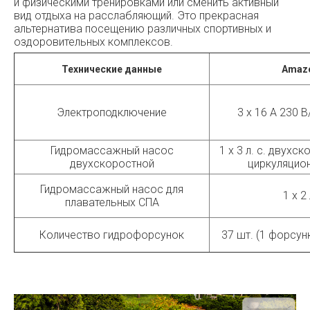
и физическими тренировками или сменить активный
вид отдыха на расслабляющий. Это прекрасная
альтернатива посещению различных спортивных и
оздоровительных комплексов.
Технические данные
Amaz
Электроподключение
3 x 16 А 230 В
Гидромассажный насос
1 x 3 л. с. двухск
двухскоростной
циркуляцио
Гидромассажный насос для
1 x 2 
плавательных СПА
Количество гидрофорсунок
37 шт. (1 форсун