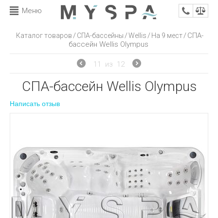
Меню
/
/
/
/
СПА-
Каталог товаров
СПА-бассейны
Wellis
На 9 мест
бассейн Wellis Olympus
11
из
12
СПА-бассейн Wellis Olympus
Написать отзыв