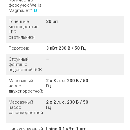
Количество
—
форсунок Wellis
MagmaJet™
:
Точечные
20 шт.
многоцветные
LED-
светильники:
Подогрев:
3 кВт 230 В / 50 Гц
Струйный
—
фонтан с
подсветкой RGB:
Массажный
2 x 3 л. с. 230 В / 50
насос
Гц
двухскоростной:
Массажный
2 x 2 л. с. 230 В / 50
насос
Гц
односкоростной
:
Циркуляционный
Laing 0.1 кВт, 1 шт.