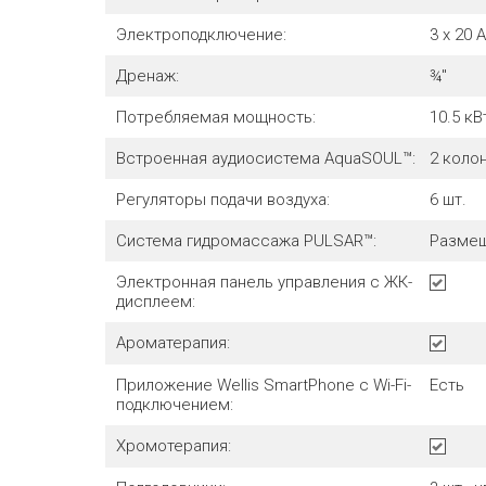
Электроподключение:
3 х 20 А
Дренаж:
¾"
Потребляемая мощность:
10.5
кВ
Встроенная аудиосистема AquaSOUL™:
2 коло
Регуляторы подачи воздуха:
6
шт.
Система гидромассажа PULSAR™:
Размещ
Электронная панель управления с ЖК-
дисплеем:
Ароматерапия:
Приложение Wellis SmartPhone с Wi-Fi-
Есть
подключением:
Хромотерапия: