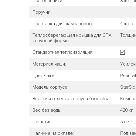
Подголовники:
3 шт., 
Поручни:
—
Подставка для шампанского:
4 шт. с
Теплосберегающая крышка для СПА
Толщин
конусной формы:
Стандартная теплоизоляция:
Материал чаши:
Усилен
Цвет чаши:
Pearl w
Модель корпуса:
StarSi
Внешняя отделка корпуса бассейна:
Компози
Вес без воды:
420
кг
Гарантия:
5 лет
Наличие на складе:
Под за