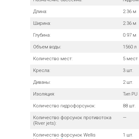
Длина:
2.36
м
Ширина:
2.36
м
Глубина:
0.97
м
Объем воды:
1560
л
Количество мест:
5 мест
Кресла:
3 шт.
Диваны:
2 шт.
Изоляция:
Тип PU
Количество гидрофорсунок:
88 шт.
Количество форсунок противотока
—
(River jets):
Количество форсунок Wellis
1 шт.