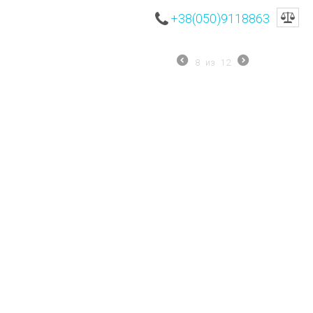
+38(050)9118863
8
из
12