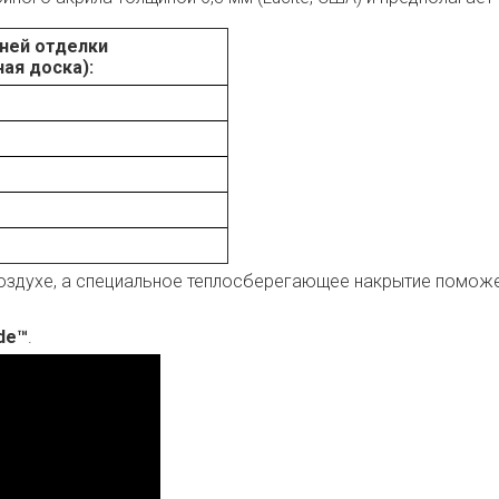
ней отделки
ая доска):
здухе, а специальное теплосберегающее накрытие поможет
de™
.