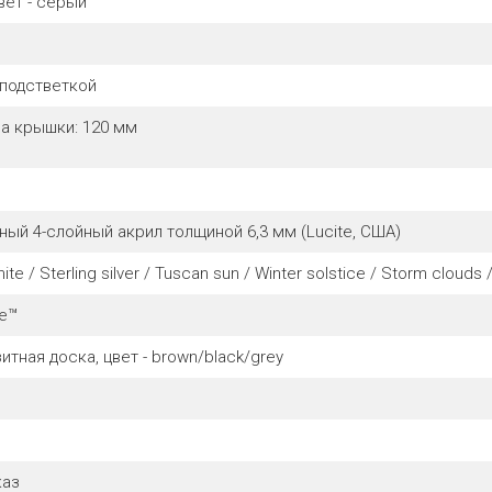
цвет - серый
 подстветкой
а крышки: 120 мм
ный 4-слойный акрил толщиной 6,3 мм (Lucite, США)
hite / Sterling silver / Tuscan sun / Winter solstice / Storm clouds
de™
тная доска, цвет - brown/black/grey
каз