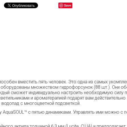
Save
особен вместить пять человек. Это одна из самых укомпл
ния оборудованы множеством гидрофорсунок (88 шт.). Они 
дый сможет индивидуально настроить необходимую силу п
-светильниками и ароматерапией подарят вам действительн
и водопад с многоцветной подсветкой.
у AquaSOUL™ с пятью динамиками. Управлять ими можно с 
йного акрила толщиной 6,3 мм (Lucite, США) и предполагае