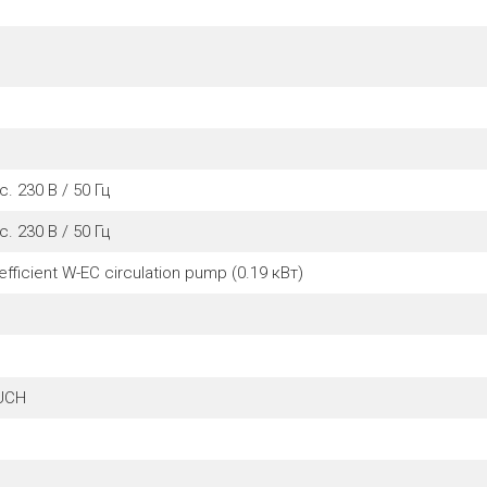
 с. 230 В / 50 Гц
 с. 230 В / 50 Гц
efficient W-EC circulation pump (0.19 кВт)
UCH