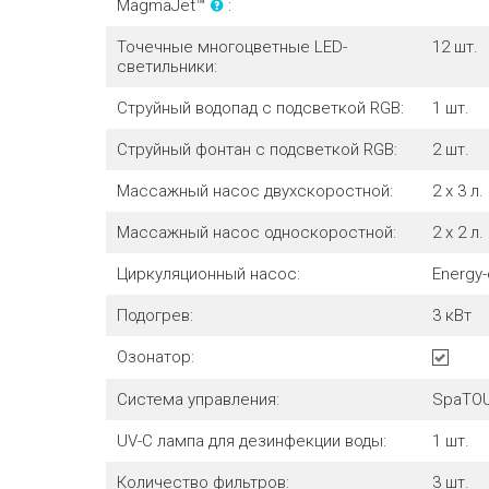
MagmaJet™
:
Точечные многоцветные LED-
12 шт.
светильники:
Струйный водопад с подсветкой RGB:
1 шт.
Струйный фонтан с подсветкой RGB:
2 шт.
Массажный насос двухскоростной:
2 x 3 л.
Массажный насос односкоростной:
2 x 2 л.
Циркуляционный насос:
Energy-
Подогрев:
3
кВт
Озонатор:
Система управления:
SpaTO
UV-C лампа для дезинфекции воды:
1 шт.
Количество фильтров:
3
шт.