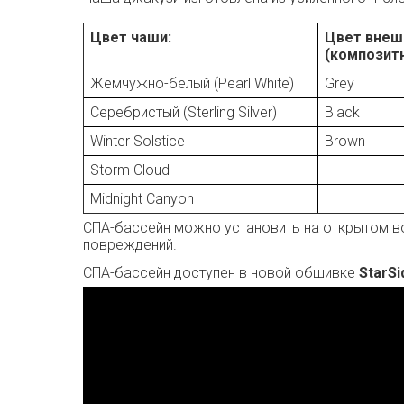
Цвет чаши:
Цвет внеш
(композитн
Жемчужно-белый (Pearl White)
Grey
Серебристый (Sterling Silver)
Black
Winter Solstice
Brown
Storm Cloud
Midnight Canyon
СПА-бассейн можно установить на открытом во
повреждений.
СПА-бассейн доступен в новой обшивке
StarSi