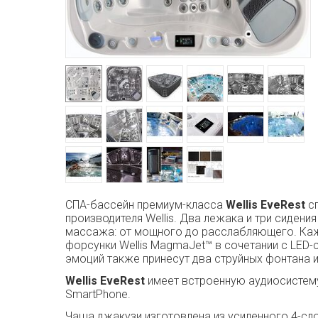
СПА-бассейн премиум-класса
Wellis EveRest
сп
производителя Wellis. Два лежака и три сиде
массажа: от мощного до расслабляющего. Каж
форсунки Wellis MagmaJet™ в сочетании с LED
эмоций также принесут два струйных фонтана 
Wellis EveRest
имеет встроенную
аудиосистем
SmartPhone.
Чаша джакузи изготовлена из усиленного 4-сло