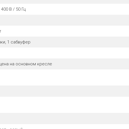
 400 В / 50 Гц
т
нки, 1 сабвуфер
ена на основном кресле