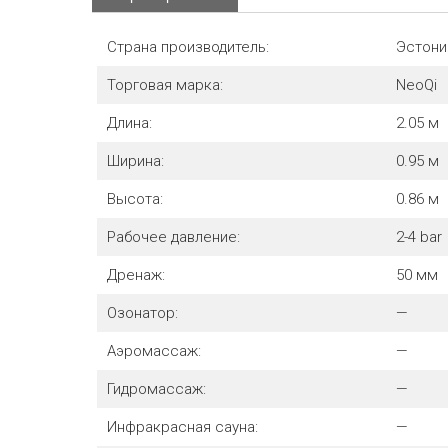
Страна производитель:
Эстони
Торговая марка:
NeoQi
Длина:
2.05
м
Ширина:
0.95
м
Высота:
0.86
м
Рабочее давление:
2-4
bar
Дренаж:
50
мм
Озонатор:
—
Аэромассаж:
—
Гидромассаж:
—
Инфракрасная сауна:
—