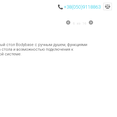
+38(050)9118863
6
из
16
ый стол
Bodybase
с ручным душем, функциями
а стола и возможностью подключения к
ой системе.