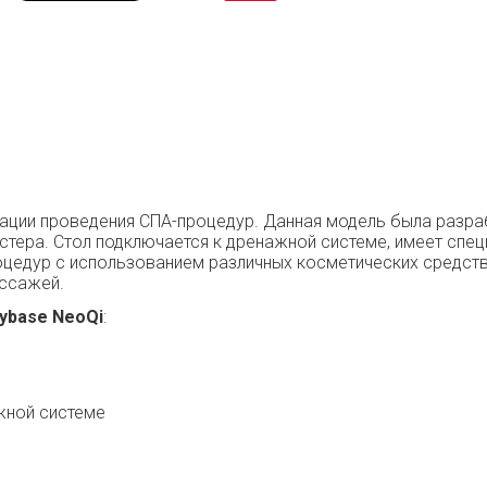
ации проведения СПА-процедур. Данная модель была разр
стера. Стол подключается к дренажной системе, имеет спе
оцедур с использованием различных косметических средств
ассажей.
ybase NeoQi
:
жной системе