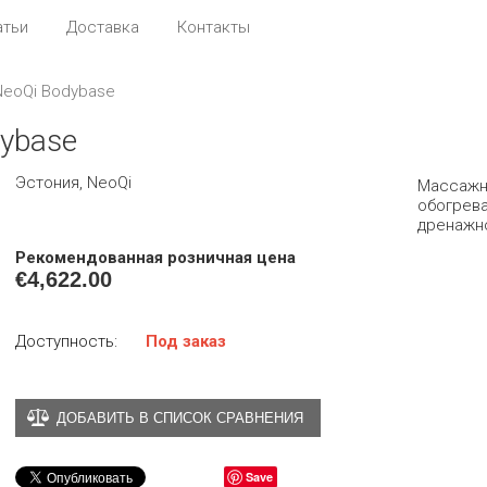
атьи
Доставка
Контакты
eoQi Bodybase
ybase
Эстония, NeoQi
Массажн
обогрев
дренажн
Рекомендованная розничная цена
€
4,622.00
Доступность:
Под заказ
ДОБАВИТЬ В СПИСОК СРАВНЕНИЯ
Save