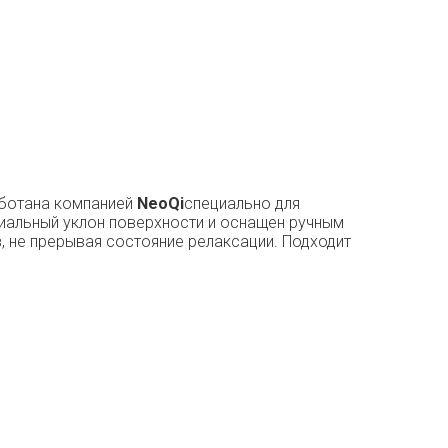
аботана компанией
NeoQi
специально для
циальный уклон поверхности и оснащен ручным
, не прерывая состояние релаксации. Подходит