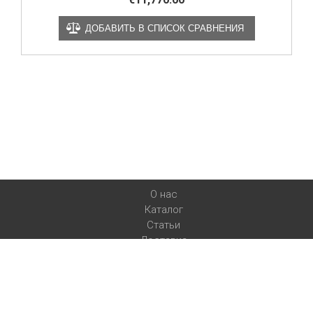
ДОБАВИТЬ В СПИСОК СРАВНЕНИЯ
О нас
Каталог
Статьи
Доставка
Контакты
Myspa
Адрес:
ул. Соборная (Ленина), 2-Б
08130
c. Петропавловская
Борщаговка